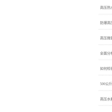
高压热
防爆高
高压微
全面分
如何检
500
高压水