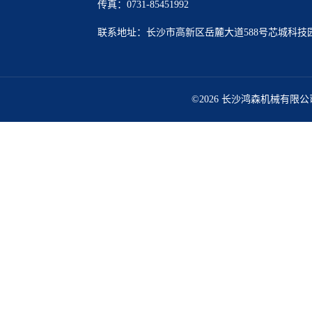
传真：0731-85451992
联系地址：长沙市高新区岳麓大道588号芯城科技园5
©2026 长沙鸿森机械有限