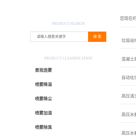
产品搜索
您现在
PRODUCT SEARCH
垃圾站
产品分类
PRODUCT CLASSIFICATION
混凝土
景观造雾
自动化
喷雾降温
高压清
喷雾降尘
喷雾加湿
高压水
喷雾除臭
高压水