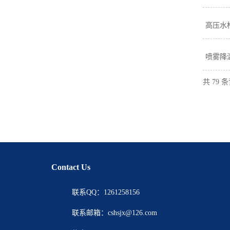
高压水
喷雾降
共 79 
Contact Us
联系QQ：1261258156
联系邮箱：cshsjx@126.com