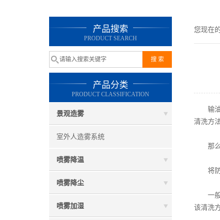
产品搜索
您现在
PRODUCT SEARCH
产品分类
PRODUCT CLASSIFICATION
输油管
景观造雾
清洗方
室外人造雾系统
那么使
喷雾降温
将防爆
喷雾降尘
一般情
喷雾加湿
该清洗