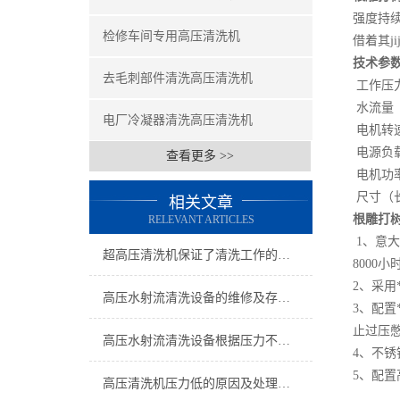
强度持
检修车间专用高压清洗机
借着其j
技术参
去毛刺部件清洗高压清洗机
工作
水流
电厂冷凝器清洗高压清洗机
电机
电源负
查看更多 >>
电机
尺寸（长
相关文章
根雕打
RELEVANT ARTICLES
1、意
超高压清洗机保证了清洗工作的顺利进行
8000
2、采用
高压水射流清洗设备的维修及存放方式不可大意
3、配
止过压
高压水射流清洗设备根据压力不同可分为三个类型
4、不
5、配
高压清洗机压力低的原因及处理办法