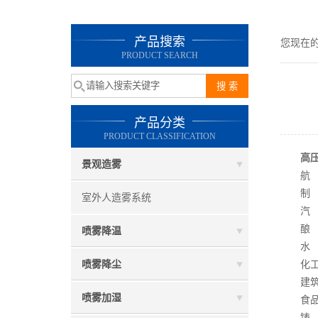
产品搜索
您现在
PRODUCT SEARCH
产品分类
PRODUCT CLASSIFICATION
高
景观造雾
航 空
制 铝
室外人造雾系统
汽 车
酿 造
喷雾降温
水 泥
喷雾降尘
化工、
建筑业
喷雾加湿
食品加
铸 造