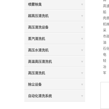
喷雾除臭
高速公
船 舶
超高压清洗机
肉类加
机械制
高压清洗设备
采 矿
市政工
蒸汽清洗机
油 田
石化橡
高压水清洗机
电 站
轻 工
高温高压清洗机
冶 金
军 工
高压清洗机
除尘设备
自动化清洗系统