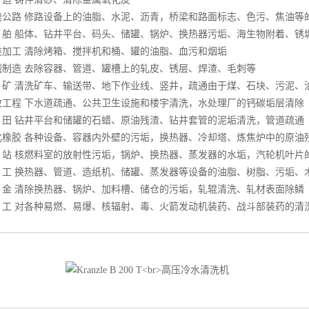
路 修路设备上的油脂、水泥、沥青，桥梁和路面标志、色污、焦油等
 船体、钻井平台、码头、储罐、锅炉、换热器污垢、海生物附着、锈
工 清除烤箱、搅拌机和桶、罐的油脂、血污和烟垢
造 去除容器、管道、罐槽上的轧皮、锈层、焊渣、毛刺等
 清洗矿车、输送带、地下作业线、竖井，疏通由于煤、石块、污泥、
程 下水道疏通、公共卫生设施和楼宇清洗，水处理厂的钙碳垢层清除
 钻井平台和储罐的石蜡、原油残渣、钻井套管的泥垢清洗，管道疏通
胶 各种设备、容器内外壁的污垢，换热器、冷却塔、炼焦炉中的原油
 核燃料室的放射性污垢，锅炉、换热器、蒸发器的水垢，汽轮机叶片
 换热器、管道、造纸机、储罐、蒸发器等设备的油脂、树脂、污垢、
 清除换热器、锅炉、加料槽、储仓的污垢，轧辊清洗、轧材表面除鳞
 对各种易燃、易爆、核辐射、毒、火箭发动机装药、战斗部装药的清