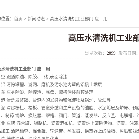
的位置：
首页
>
新闻动态
> 高压水清洗机工业部门 应 用
高压水清洗机工业部
浏览次数：
2899
发布日期
压水清洗机
工业部门 应 用
 跑道除油、除胶、飞机表面除漆
 清除罐槽、滤网、磨机及污水池内壁的铝矾土垢层
 车身除漆、除焊渣、底盘、罐槽涂装前预处理
 清洗发酵罐、管道内的发酵物和沉淀物及锅炉、管汇等
 清除栅栏、楼板、管道外壁和生产设备的油脂、水泥垢层及炉床、预
制药 锅炉、换热器、罐槽、阀门、管道、蒸发器、反应釜、电解槽、
 车辆 混合罐、铺路机、沥青洒布机、沥青炉上清除污物、沥青、油渍
工 清除桶釜、混合罐、输送带、蒸发器、换热器上的油脂、污垢和残
 铸件清砂、清除金属氧化皮