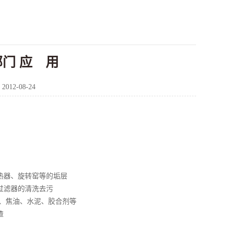
门 应 用
：
2012-08-24
热器、旋转窑等的垢层
过滤器的清洗去污
、焦油、水泥、胶合剂等
渣