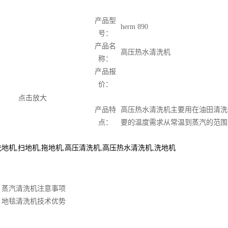
产品型
herm 890
号：
产品名
高压热水清洗机
称：
产品报
价：
点击放大
产品特
高压热水清洗机主要用在油田清洗
点：
要的温度需求从常温到蒸汽的范围
洗地机
,
扫地机
,
拖地机
,
高压清洗机
,
高压热水清洗机
,
洗地机
：
蒸汽清洗机注意事项
：
地毯清洗机技术优势