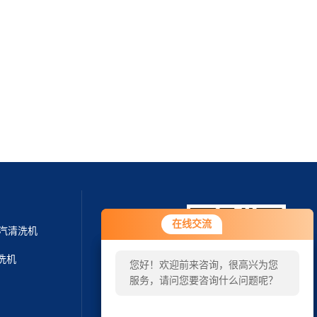
您好！欢迎前来咨询，很高兴为您
在线交流
在线交流
干蒸汽清洗机
服务，请问您要咨询什么问题呢？
清洗机
您好！欢迎前来咨询，很高兴为您
您好，看您停留很久了，是否找到
服务，请问您要咨询什么问题呢？
了需求产品，您可以直接在线与我
联系！