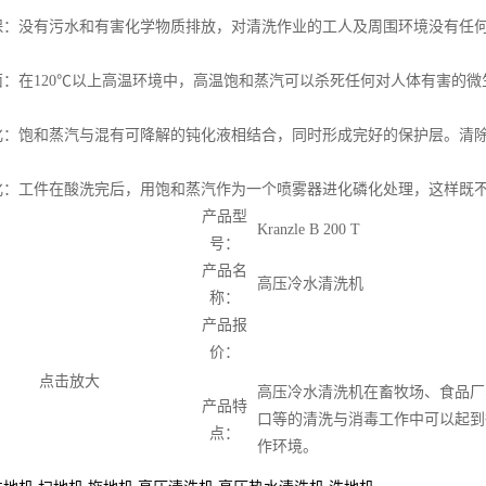
没有污水和有害化学物质排放，对清洗作业的工人及周围环境没有任何
在120℃以上高温环境中，高温饱和蒸汽可以杀死任何对人体有害的微
饱和蒸汽与混有可降解的钝化液相结合，同时形成完好的保护层。清除
工件在酸洗完后，用饱和蒸汽作为一个喷雾器进化磷化处理，这样既不
产品型
Kranzle B 200 T
号：
产品名
高压冷水清洗机
称：
产品报
价：
点击放大
高压冷水清洗机在畜牧场、食品厂
产品特
口等的清洗与消毒工作中可以起到
点：
作环境。