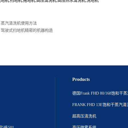
洗地机
,
扫地机
,
拖地机
,
高压清洗机
,
高压热水清洗机
,
洗地机
：
蒸汽清洗机使用方法
：
驾驶式扫地机精密的机器构造
Products
德国Frank FHD 80/168饱和
FRANK FHD 13E饱和干蒸汽
超高压清洗机
栋501
高压微雾系统