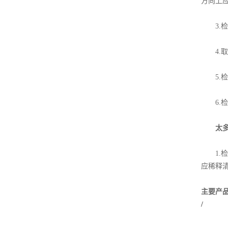
方向上应
3.检
4.取
5.检
6.检
太多
1.检
应稀释
主要产
/