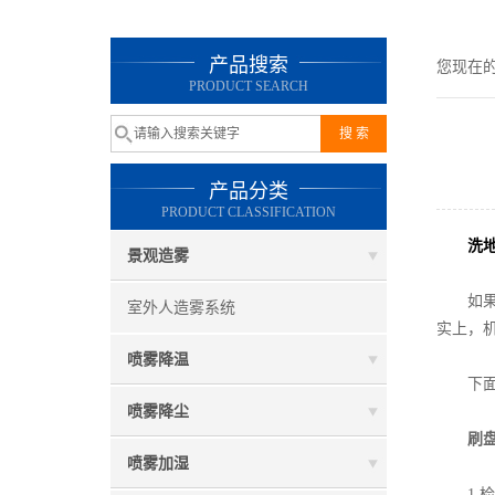
产品搜索
您现在
PRODUCT SEARCH
产品分类
PRODUCT CLASSIFICATION
洗
景观造雾
如果你
室外人造雾系统
实上，
喷雾降温
下面将
喷雾降尘
刷盘
喷雾加湿
1.检