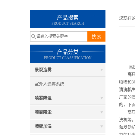
产品搜索
您现在
PRODUCT SEARCH
产品分类
PRODUCT CLASSIFICATION
高压清
景观造雾
高
喷嘴和
室外人造雾系统
清洗机
厂家的
喷雾降温
的，下
喷雾降尘
高压清
洗机等
喷雾加湿
和发动
力的功