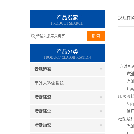
产品搜索
您现在
PRODUCT SEARCH
产品分类
PRODUCT CLASSIFICATION
汽油机
景观造雾
汽
汽油机
室外人造雾系统
1.高性
压吸液接
喷雾降温
8.内置
喷雾降尘
使用环
框架及
喷雾加湿
汽油机
* 高