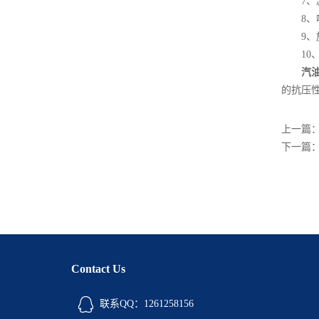
7、减
8、喷
9、旋
10、
汽
的抗压
上一篇
下一篇
Contact Us
联系QQ：1261258156