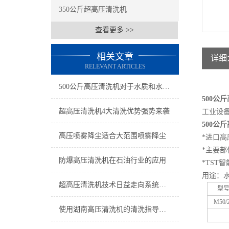
350公斤超高压清洗机
查看更多 >>
相关文章
详细
RELEVANT ARTICLES
500公斤高压清洗机对于水质和水源有要求么?
500
公斤
超高压清洗机4大清洗优势强势来袭
工业设
500
公斤
高压喷雾降尘适合大范围喷雾降尘
*
进口高
*
主要部
防爆高压清洗机在石油行业的应用
*TST
智
用途：
超高压清洗机技术日益走向系统专业化
型
M50/
使用湖南高压清洗机的清洗指导建议