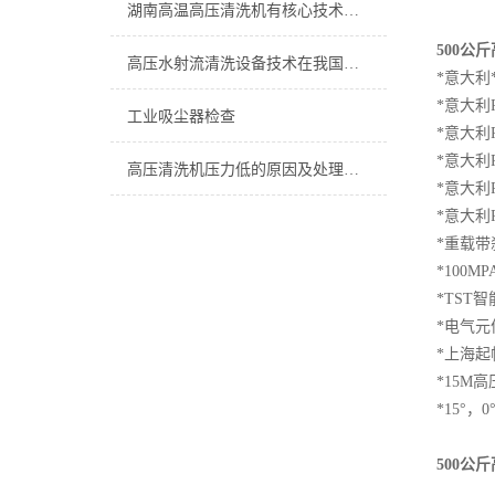
湖南高温高压清洗机有核心技术和自有技术
500
公斤
高压水射流清洗设备技术在我国的普及应用是必然趋势
*
意大利
*
意大利
工业吸尘器检查
*
意大利
*
意大利
高压清洗机压力低的原因及处理办法
*
意大利
*
意大利
*
重载带
*100MP
*TST
智
*
电气元
*
上海起
*15M
高
*15
°，
0
500
公斤