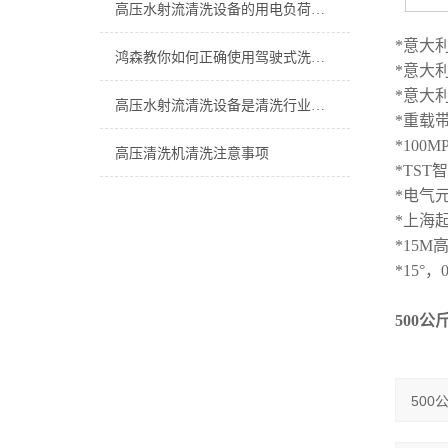
高压水射流清洗设备的用电负荷的一些介绍
*
意大
鸿森教你如何正确使用驾驶式洗地机
*
意大
*
意大
高压水射流清洗设备是清洗行业疏通管道的重要设备
*
重载
*100M
高压清洗机清洗注意事项
*TST
智
*
电气
*
上海
*15M
*15
°，
500
公