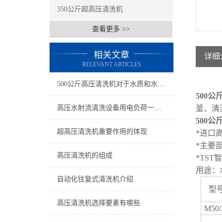
350公斤超高压清洗机
查看更多 >>
相关文章
详细
RELEVANT ARTICLES
500公斤高压清洗机对于水质和水源有要求么?
500
公
高压水射流清洗设备用电负荷一般多少
釜、清
500
公
超高压清洗机重要作用的体现
*
进口
*
主要
高压清洗机的组成
*TST
智
用途：
自动化往复式清洗机介绍
型
高压清洗机选择要素有哪些
M50/