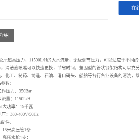
在
介绍
公斤超高压力，
11500L/H
的大水流量，无级调节压力，可以适应于不同的
命，清洁液喷嘴可以快速更换，节省时间，坚固型的管状钢架结构可以充
造、化工、制药、铸造、石油、港口码头、船舶等各行各业设备的清洗，
品参数：
作压力：
350Bar
流量：
1150L/H
ui大功率：
15
千瓦
压：
380-400V/50Hz
准配件：
、
15
米高压管
1
条
、高压水枪
1
支；