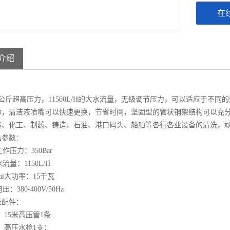
在
介绍
公斤超高压力，
11500L/H
的大水流量，无级调节压力，可以适应于不同的
命，清洁液喷嘴可以快速更换，节省时间，坚固型的管状钢架结构可以充
造、化工、制药、铸造、石油、港口码头、船舶等各行各业设备的清洗，
品参数：
作压力：
350Bar
流量：
1150L/H
ui大功率：
15
千瓦
压：
380-400V/50Hz
准配件：
、
15
米高压管
1
条
、高压水枪
1
支；