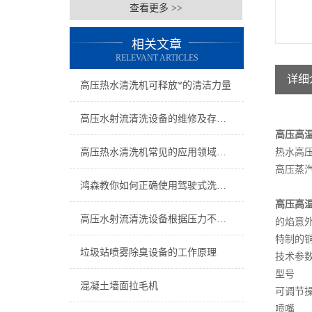
查看更多 >>
相关文章
RELEVANT ARTICLES
详细
高压热水清洗机可释放*的清洁力量
高压水射流清洗设备的维修及存放方式不可大意
高压高
高压热水清洗机常见的应用领域有哪些呢？
热水高压
高压蒸
鸿森教你如何正确使用驾驶式洗地机
高压高
高压水射流清洗设备根据压力不同可分为三个类型
的焰意
特制的
垃圾站喷雾除臭设备的工作原理
技术参
型号 
混凝土墙面拉毛机
可调节
喷