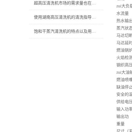
超高压清洗机市场的需求量也在迅速增加
zui
水流
使用湖南高压清洗机的清洗指导建议
热水
蒸汽
饱和干蒸汽清洗机的特点以及用途介绍
马达
马达
燃油锅
火
钢织
zui大
燃油喷嘴
缺油
安全
供给电
输入
输出
重量
尺寸（无