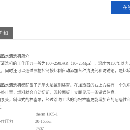
在
介绍
温热水清洗机
简介
清洗机的工作压力一般为100~250BAR（10~25Mpa），温度为15
汽，同时还可以通过喷枪控制按比例自动添加各种清洗剂和防锈剂，是比
温热水清洗机
都配备了光学火焰监测装置。在加热器的右上方装有一个光
外终止冒，燃料就会自动切断，温控面板上立即显示一条错误信息。
铜泵头，斜盘式的柱塞泵，经过涂陶工艺的每根柱塞更能增加它的耐磨性
数：
therm 1165-1
操作压力 30-165bar
嘴 2507