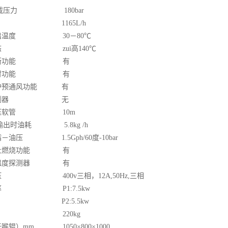
大负载压力 180bar
量 1165L/h
输出温度 30－80℃
状态 zui高140℃
切断功能 有
延时功能 有
炉预通风功能 有
焰检测器 无
高压软管 10m
油输出时油耗 5.8kg /h
－油压 1.5Gph/60度-10bar
停止燃烧功能 有
的温度探测器 有
压 400v三相，12A,50Hz,三相
功率 P1:7.5kw
功 P2:5.5kw
 220kg
喉辊）mm 1050×800×1000