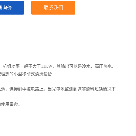
线询价
联系我们
0℃以内，机组功率一般不大于11KW，其输出可以是冷水、高压热水、
较理想的小型移动式清洗设备
电池，连接到中控电路上。当光电池监测到这非燃料短缺情况下
和使用奉命。